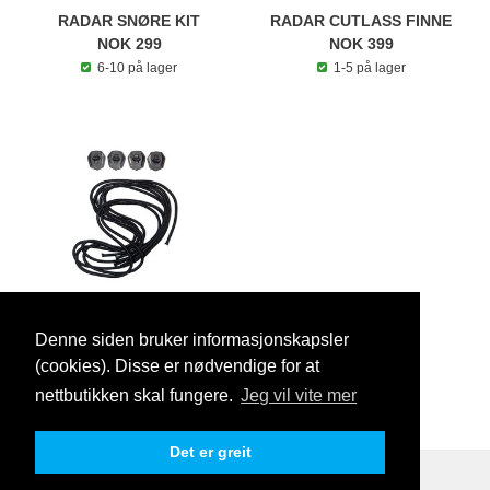
RADAR SNØRE KIT
RADAR CUTLASS FINNE
NOK 299
NOK 399
6-10 på lager
1-5 på lager
Denne siden bruker informasjonskapsler
RADAR BUNGEE KIT
(cookies). Disse er nødvendige for at
NOK 349
nettbutikken skal fungere.
Jeg vil vite mer
1-5 på lager
Det er greit