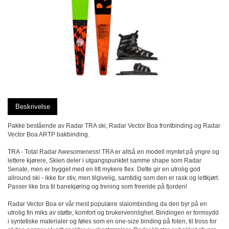
Beskrivelse
Pakke bestående av Radar TRA ski, Radar Vector Boa frontbinding og Radar
Vector Boa ARTP bakbinding.
TRA - Total Radar Awesomeness! TRA er altså en modell myntet på yngre og
lettere kjørere, Skien deler i utgangspunktet samme shape som Radar
Senate, men er bygget med en litt mykere flex. Dette gir en utrolig god
allround ski - ikke for stiv, men tilgivelig, samtidig som den er rask og lettkjørt.
Passer like bra til banekjøring og trening som freeride på fjorden!
Radar Vector Boa er vår mest populære slalombinding da den byr på en
utrolig fin miks av støtte, komfort og brukervennlighet. Bindingen er formsydd
i syntetiske materialer og føles som en one-size binding på foten, til tross for