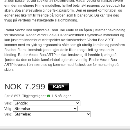
at den passer et vidt spekter av skostørrelser. Radar Vector er hakket stivere
enn den rimeligere Prime modellen, hvilket betyr økt respons og feedback fra
skien. Boa snøresystem gir perfekt passform. Den er meget komfortabel, og
egner seg like fint til freeride på fjorden som til banebruk. Du kan føle deg
trygg på verdens mestselgende slalombinding.
Radar Vector Boa Adjustable Rear Toe Plate er en åpen justerbar bakbinding
for slalomski. Radar Vector Boa ARTP er konstruert i syntetiske materialer og
kan justeres innenfor et vidt spekter av skostørrelser. Vector Boa ARTP
kommer med en tykk og ergonomisk såle som gir utrolig komfort og passform.
Feather Frame konstruksjonen gjør dette til en meget lett og responsiv
binding. Radar Vector Boa ARTP er klart førstevalg til freeride kjøring på
fjorden da den er både komfortabel og brukervennlig. Radar Vector Boa
ARTP leveres i èn størrelse og kommer med festeskruer for montering på
skien.
NOK 7.299
Før: 8.897
Tilgjengelighet:
1-5 på lager
Velg:
Velg:
Velg: