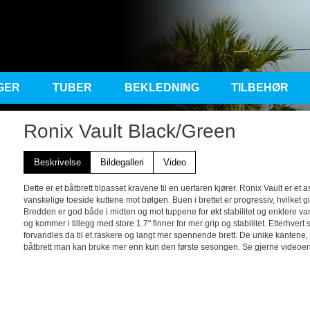
GER
TUBER
BEKLEDNING
TILBEHØR
Ronix Vault Black/Green
Beskrivelse
Bildegalleri
Video
Dette er et båtbrett tilpasset kravene til en uerfaren kjører. Ronix Vault er e
vanskelige toeside kuttene mot bølgen. Buen i brettet er progressiv, hvilket gi
Bredden er god både i midten og mot tuppene for økt stabilitet og enklere van
og kommer i tillegg med store 1.7" finner for mer grip og stabilitet. Etterhver
forvandles da til et raskere og langt mer spennende brett. De unike kantene, b
båtbrett man kan bruke mer enn kun den første sesongen. Se gjerne videoe