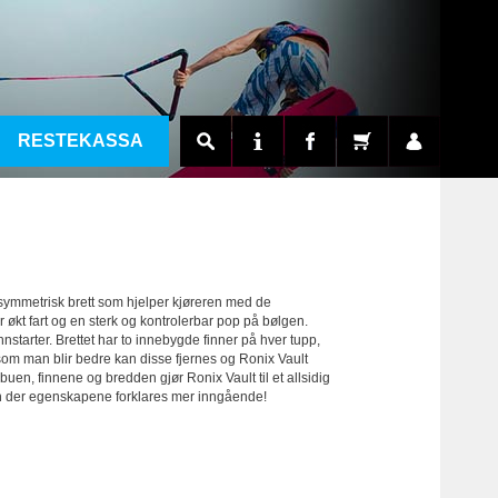
RESTEKASSA
S
H
N
t asymmetrisk brett som hjelper kjøreren med de
r økt fart og en sterk og kontrolerbar pop på bølgen.
I
nstarter. Brettet har to innebygde finner på hver tupp,
t som man blir bedre kan disse fjernes og Ronix Vault
K
uen, finnene og bredden gjør Ronix Vault til et allsidig
n der egenskapene forklares mer inngående!
MI
SI