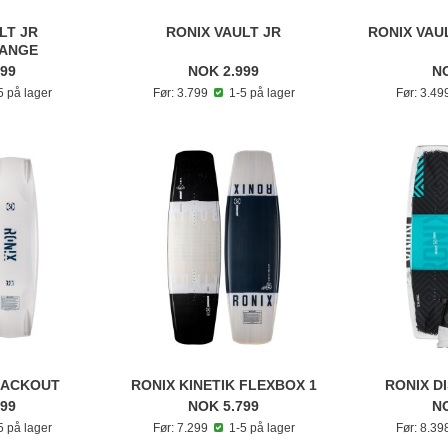
LT JR
RONIX VAULT JR
RONIX VAU
ANGE
599
NOK 2.999
NO
 på lager
Før: 3.799
1-5 på lager
Før: 3.4
LACKOUT
RONIX KINETIK FLEXBOX 1
RONIX D
599
NOK 5.799
NO
 på lager
Før: 7.299
1-5 på lager
Før: 8.3